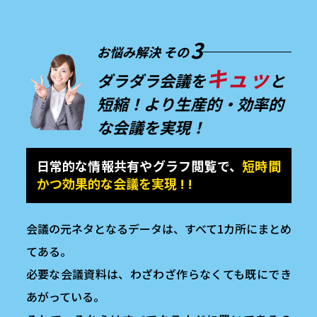
3
お悩み解決 その
キュッ
ダラダラ会議を
と
短縮！
より生産的・効率的
な会議を実現！
日常的な情報共有やグラフ閲覧で、
短時間
かつ効果的な会議を実現 ! !
会議の元ネタとなるデータは、すべて1カ所にまとめ
てある。
必要な会議資料は、わざわざ作らなくても既にでき
あがっている。