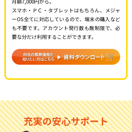
月額7,000円から。
スマホ・ＰＣ・タブレットはもちろん、メジャ
ーOS全てに対応しているので、端末の購入など
も不要です。アカウント発行数も無制限で、必
要な分だけ利用することができます。
自社
充実の安心
サポート