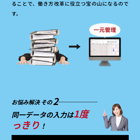
ることで、働き方改革に役立つ宝の山になるので
す。
お悩み
2
お悩み解決 その
1度
同一データの入力は
っきり
！