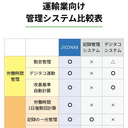
運輸業向け
管理システム比較表
記録管理
デジタコ
JICONAX
システム
システム
勤怠管理
〇
×
△
労働時間
デジタコ連動
〇
×
〇
管理
改善基準
〇
×
〇
自動計算
労働時間
〇
×
×
1日複数回計算
記録の一元管理
〇
〇
×