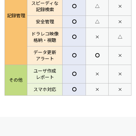
スピーディな
〇
△
×
記録検索
記録管理
安全管理
〇
△
×
ドラレコ映像
〇
×
△
格納・視聴
データ更新
〇
〇
×
アラート
ユーザ作成
〇
×
×
レポート
その他
スマホ対応
〇
×
×