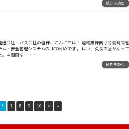
続きを読む
運送会社・バス会社の皆様、こんにちは！ 運輸業様向け労働時間
テム・安全管理システムのJICONAXです。 はい、久長の番が回っ
た。４週間な
・・・
続きを読む
6
7
8
9
10
>
»