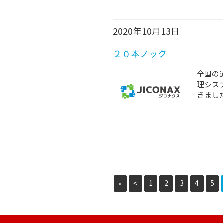
2020年10月13日
２０本ノック
全国の
理シス
きまし
«
<
1
2
3
4
5