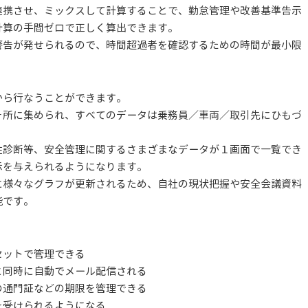
連携させ、ミックスして計算することで、勤怠管理や改善基準告示
計算の手間ゼロで正しく算出できます。
警告が発せられるので、時間超過者を確認するための時間が最小限
。
から行なうことができます。
ヶ所に集められ、すべてのデータは乗務員／車両／取引先にひもづ
性診断等、安全管理に関するさまざまなデータが１画面で一覧でき
示を与えられるようになります。
に様々なグラフが更新されるため、自社の現状把握や安全会議資料
能です。
ットで管理できる
同時に自動でメール配信される
通門証などの期限を管理できる
受けられるようになる