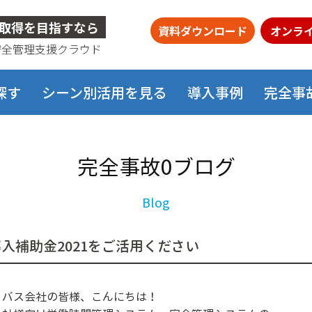
取得を目指すなら
資料ダウンロード
オンラ
安全管理支援クラウド
探す
シーン別活用を見る
導入事例
完全事
完全事故0ブログ
T導入補助金2021をご活用ください
・バス会社の皆様、こんにちは！