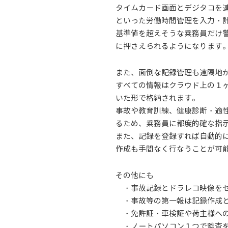
タイムカード画面とデジタコを
といった労働時間管理を入力・
基準値を超えそうな乗務員だけ
に押さえられるようになります
また、面倒な記録管理も遠隔地
すべての情報はクラウド上の１
いた形で格納されます。
事故や教育訓練、健康診断・適
るため、乗務員に都度的確な指
また、記録を登録すれば自動的
作成も手間なく行なうことが可
その他にも
・事故記録とドラレコ映像をセ
・事故等の第一報は記録作成と
・免許証・車検証や荷主様への
・ノートパソコン１つで監査を