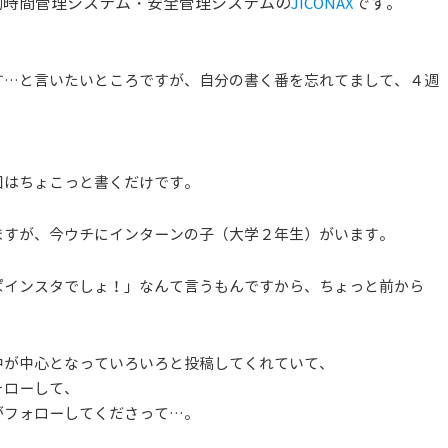
働時間管理システム・安全管理システムの
です。
JICONAX
す…と言いたいところですが、自分の書く番を忘れてまして、４週
回はちょこっと書くだけです。
ますが、今ウチにインターンの子（大学２年生）がいます。
ぱインスタでしょ！」なんて言うもんですから、ちょっと前から
。
中が中心となっていろいろと投稿してくれていて、
ォローして、
がフォローしてくださって…。