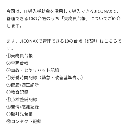
今回は、IT導入補助金を活用して導入できるJICONAXで、
管理できる10の台帳のうち「乗務員台帳」についてご紹介
します。
まず、JICONAXで管理できる10の台帳（記録）はこちらで
す。
①乗務員台帳
②車両台帳
③事故・ヒヤリハット記録
④労働時間記録（勤怠・改善基準告示）
⑤健康/適正診断
⑥教育記録
⑦点検整備記録
⑧苦情/感謝記録
⑨取引先台帳
⑩コンタクト記録