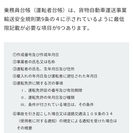
乗務員台帳（運転者台帳）は、貨物自動車運送事業
輸送安全規則第9条の４に示されているように最低
限記載が必要な項目が9つあります。
①作成番号及び作成年月日
②事業者の氏名又は名称
③運転者の氏名、生年月日及び住所
④雇入れの年月日及び運転者に選任された年月日
⑤運転免許に関する次の事項
Ⅰ．運転免許証の番号及び有効期限
Ⅱ．運転免許の年月日及び種類
Ⅲ．条件が付されている場合は、その条件
⑥事故を引き起こした場合又は道路交通法１０８条の３４
（使用者に対する通知）の規定による通知を受けた場合は
その概要